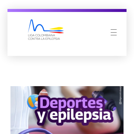
ligacolombianacontralaepilepsia.com