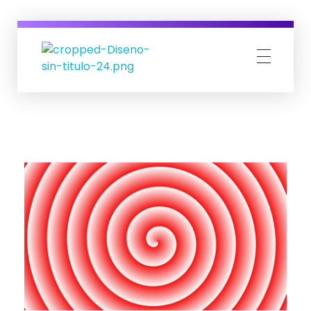
ligacolombianacontralaepilepsia.com